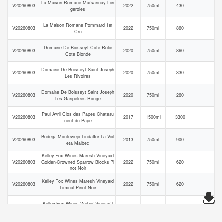
La Maison Romane Marsannay Lon
V20260803
2022
750ml
430
geroies
La Maison Romane Pommard 1er
V20260803
2022
750ml
860
Cru
Domaine De Boisseyt Cote Rotie
V20260803
2020
750ml
860
Cote Blonde
Domaine De Boisseyt Saint Joseph
V20260803
2020
750ml
330
Les Rivoires
Domaine De Boisseyt Saint Joseph
V20260803
2020
750ml
260
Les Garipelees Rouge
Paul Avril Clos des Papes Chateau
V20260803
2017
1500ml
3300
neuf-du-Pape
Bodega Monteviejo Lindaflor La Viol
V20260803
2013
750ml
900
eta Malbec
Kelley Fox Wines Maresh Vineyard
V20260803
Golden-Crowned Sparrow Blocks Pi
2022
750ml
620
not Noir
Kelley Fox Wines Maresh Vineyard
V20260803
2022
750ml
620
Liminal Pinot Noir
Kelley Fox Wines Weber Vineyard
V20260803
2021
750ml
630
Pinot Noir