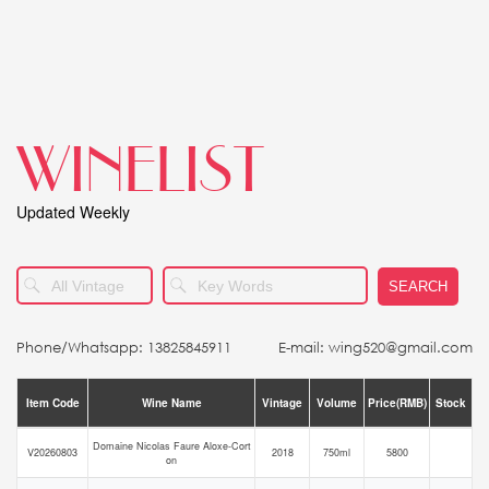
WINELIST
Updated Weekly
SEARCH
Phone/Whatsapp: 13825845911
E-mail: wing520@gmail.com
Item Code
Wine Name
Vintage
Volume
Price(RMB)
Stock
Domaine Nicolas Faure Aloxe-Cort
V20260803
2018
750ml
5800
on