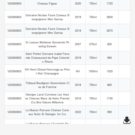
V20260803
Chateau Figeac
2020
750ml
1720
Domaine Nicolas Faure Coteaux B
V20260803
2019
750ml
2600
ourguignons Mes Gamay
Domaine Nicolas Faure Coteaux B
V20260803
2018
750ml
2670
ourguignons Mes Gamay
Dr Loosen Wehlener Sonnenuhr Ri
V20260803
2007
375ml
820
esling Eiswein
Saint Prefert Domaine Isabel Ferra
V20260803
ndo Chateauneuf-du-Pape Colombi
2019
750ml
990
s Rhone
NV Henri Giraud Hommage au Pino
V20260803
NV
1500ml
1520
t Noir Champagne
Thibaud Boudignon Savennieres Cl
V20260803
2018
750ml
860
os de Fremine
Georges Laval Cumieres Les Haut
V20260803
es Chevres Blanc de Noirs Premier
2016
750ml
1730
Cru Brut Nature Millesime
La Maison Romane Chaines Carte
V20260803
2022
750ml
990
aux Nuits St Georges 1er Cru
La Maison Romane Chambolle-Mu
V20260803
2022
750ml
760
signy